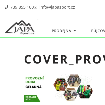
739 855 100
info@japasport.cz
Přeskočit
na
obsah
PRODEJNA
PŮJČO
COVER_PRO