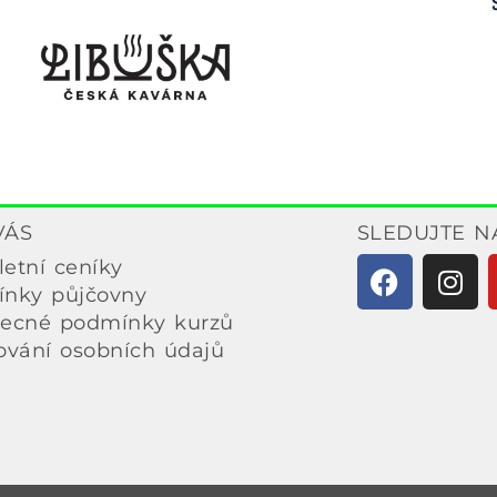
VÁS
SLEDUJTE N
etní ceníky
nky půjčovny
ecné podmínky kurzů
ování osobních údajů